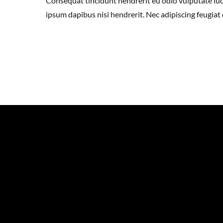
Consequat tincidunt hendrerit eu odio vulputate luct
ipsum dapibus nisi hendrerit. Nec adipiscing feugiat