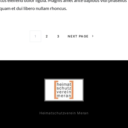
us eleifend dolor ligula. Magnis amet ante dapibus vidi phasellus 
 quam et dui libero nullam rhoncus.
1
2
3
NEXT PAGE
Heimatschutzverein Meran