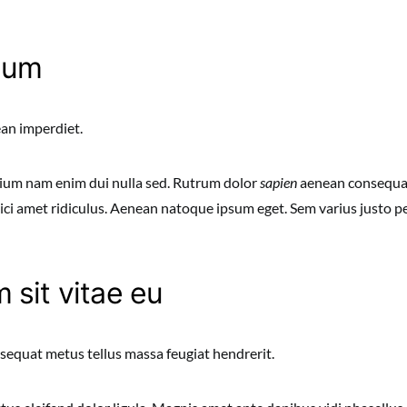
tium
ean imperdiet.
tium nam enim dui nulla sed. Rutrum dolor
sapien
aenean consequat 
 vici amet ridiculus. Aenean natoque ipsum eget. Sem varius justo p
 sit vitae eu
sequat metus tellus massa feugiat hendrerit.